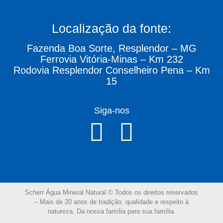
Localização da fonte:
Fazenda Boa Sorte, Resplendor – MG
Ferrovia Vitória-Minas – Km 232
Rodovia Resplendor Conselheiro Pena – Km
15
Siga-nos
Scherr Água Mineral Natural © Todos os direitos reservados
–
Mais de 20 anos de tradição, qualidade e respeito à
natureza.
Da nossa família para sua família.