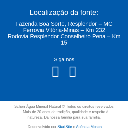
Localização da fonte:
Fazenda Boa Sorte, Resplendor – MG
Ferrovia Vitória-Minas – Km 232
Rodovia Resplendor Conselheiro Pena – Km
15
Siga-nos
Scherr Água Mineral Natural © Todos os direitos reservados
–
Mais de 20 anos de tradição, qualidade e respeito à
natureza.
Da nossa família para sua família.
Desenvolvido por
StartSite
e
Agência Mosca